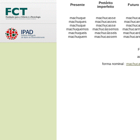
Pretérito
Presente
Futuro
imperfeito
machuque
machucasse
machuca
machuques
machucasses
machucar
machuque
machucasse
machuca
machuquemos
machucássemos
machucar
machuqueis
machucásseis
machucar
machuquem
machucassem
machucar
F
a
forma nominal :
machuca