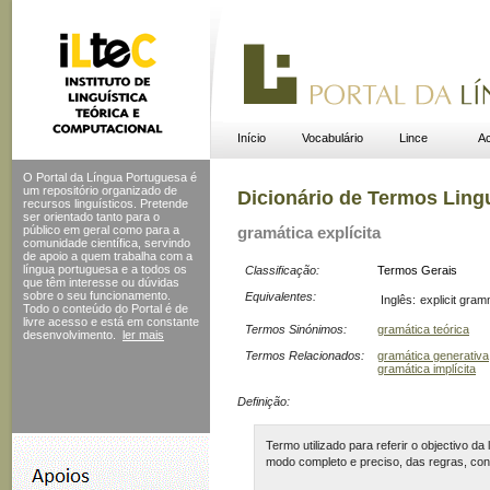
Início
Vocabulário
Lince
Ac
O Portal da Língua Portuguesa é
um repositório organizado de
Dicionário de Termos Ling
recursos linguísticos. Pretende
ser orientado tanto para o
público em geral como para a
gramática explícita
comunidade científica, servindo
de apoio a quem trabalha com a
língua portuguesa e a todos os
Classificação:
Termos Gerais
que têm interesse ou dúvidas
sobre o seu funcionamento.
Equivalentes:
Inglês:
explicit gra
Todo o conteúdo do Portal
é de
livre acesso e está em constante
Termos Sinónimos:
gramática teórica
desenvolvimento.
ler mais
Termos Relacionados:
gramática generativa
gramática implícita
Definição:
Termo utilizado para referir o objectivo 
modo completo e preciso, das regras, c