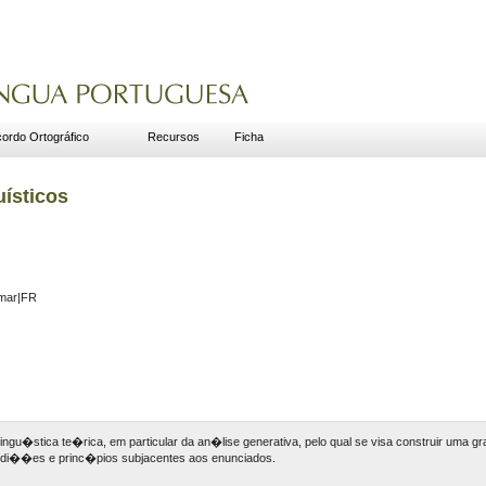
ordo Ortográfico
Recursos
Ficha
uísticos
mmar|FR
da lingu�stica te�rica, em particular da an�lise generativa, pelo qual se visa construir uma
ondi��es e princ�pios subjacentes aos enunciados.