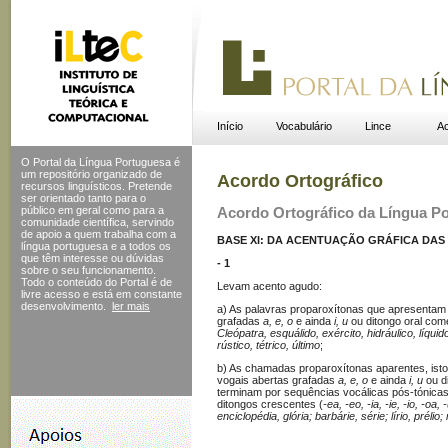
Início
Vocabulário
Lince
Ac
O Portal da Língua Portuguesa é
um repositório organizado de
Acordo Ortográfico
recursos linguísticos. Pretende
ser orientado tanto para o
público em geral como para a
Acordo Ortográfico da Língua P
comunidade científica, servindo
de apoio a quem trabalha com a
BASE XI: DA ACENTUAÇÃO GRÁFICA DA
língua portuguesa e a todos os
que têm interesse ou dúvidas
- 1
sobre o seu funcionamento.
Todo o conteúdo do Portal
é de
Levam acento agudo:
livre acesso e está em constante
desenvolvimento.
ler mais
a) As palavras proparoxítonas que apresentam n
grafadas
a, e, o
e ainda
i, u
ou ditongo oral com
Cleópatra, esquálido, exército, hidráulico, líquid
rústico, tétrico, último
;
b) As chamadas proparoxítonas aparentes, isto 
vogais abertas grafadas
a, e, o
e ainda
i, u
ou d
terminam por sequências vocálicas pós-tónica
ditongos crescentes (
-ea, -eo, -ia, -ie, -io, -oa, 
enciclopédia, glória; barbárie, série; lírio, prél