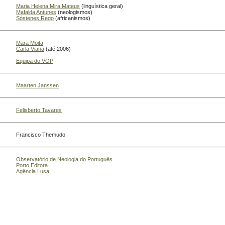
Maria Helena Mira Mateus
(linguística geral)
Mafalda Antunes
(neologismos)
Sóstenes Rego
(africanismos)
Mara Moita
Carla Viana
(até 2006)
Equipa do VOP
Maarten Janssen
Felisberto Tavares
Francisco Themudo
Observatório de Neologia do Português
Porto Editora
Agência Lusa