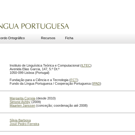
ordo Ortográfico
Recursos
Ficha
Instituto de Linguística Teórica e Computacional (
ILTEC
)
Avenida Elias Garcia, 147, 5.º Dt.º
1050-099 Lisboa (Portugal)
Fundação para a Ciência e a Tecnologia (
FCT
)
Fundo da Língua Portuguesa / Cooperação Portuguesa (
IPAD
)
Margarita Correia
(desde 2010)
Simone Ashby
(2009)
Maarten Janssen
(conceção; coordenação até 2008)
Sílvia Barbosa
José Pedro Ferreira