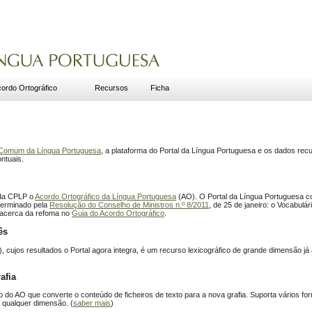
ordo Ortográfico
Recursos
Ficha
o Comum da Língua Portuguesa
, a plataforma do Portal da Língua Portuguesa e os dados recu
ntuais.
 da CPLP o
Acordo Ortográfico da Língua Portuguesa
(AO). O Portal da Língua Portuguesa co
terminado pela
Resolução do Conselho de Ministros n.º 8/2011
, de 25 de janeiro: o Vocabulá
 acerca da refoma no
Guia do Acordo Ortográfico
.
ês
 cujos resultados o Portal agora integra, é um recurso lexicográfico de grande dimensão j
afia
 do AO que converte o conteúdo de ficheiros de texto para a nova grafia. Suporta vários fo
 qualquer dimensão. (
saber mais
)