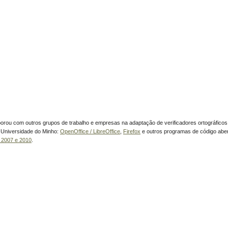
borou com outros grupos de trabalho e empresas na adaptação de verificadores ortográficos
Universidade do Minho:
OpenOffice / LibreOffice
,
Firefox
e outros programas de código aber
e 2007 e 2010
.