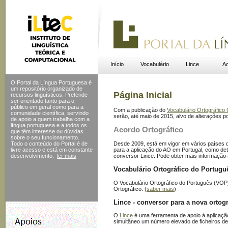
Início
Vocabulário
Lince
Ac
O Portal da Língua Portuguesa é
um repositório organizado de
Página Inicial
recursos linguísticos. Pretende
ser orientado tanto para o
público em geral como para a
Com a publicação do
Vocabulário Ortográfic
comunidade científica, servindo
serão, até maio de 2015, alvo de alterações po
de apoio a quem trabalha com a
língua portuguesa e a todos os
Acordo Ortográfico
que têm interesse ou dúvidas
sobre o seu funcionamento.
Desde 2009, está em vigor em vários países
Todo o conteúdo do Portal
é de
para a aplicação do AO em Portugal, como de
livre acesso e está em constante
conversor Lince. Pode obter mais informação
desenvolvimento.
ler mais
Vocabulário Ortográfico do Portugu
O Vocabulário Ortográfico do Português (VOP),
Ortográfico. (
saber mais
)
Lince - conversor para a nova ortogr
O
Lince
é uma ferramenta de apoio à aplicação
simultâneo um número elevado de ficheiros de