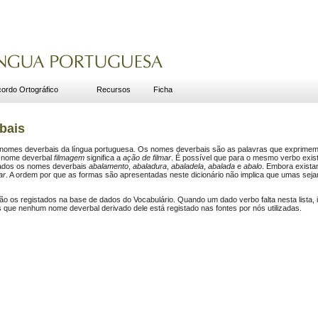
ordo Ortográfico
Recursos
Ficha
bais
dos nomes deverbais da língua portuguesa. Os nomes deverbais são as palavras que exprim
o nome deverbal
filmagem
significa a
ação de filmar
. É possível que para o mesmo verbo exis
iados os nomes deverbais
abalamento
,
abaladura
,
abaladela
,
abalada
e
abalo
. Embora exista
ar
. A ordem por que as formas são apresentadas neste dicionário não implica que umas sej
ão os registados na base de dados do Vocabulário. Quando um dado verbo falta nesta lista, 
que nenhum nome deverbal derivado dele está registado nas fontes por nós utilizadas.