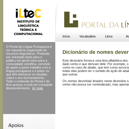
Início
Vocabulário
Lince
Ac
O Portal da Língua Portuguesa é
um repositório organizado de
Dicionário de nomes dever
recursos linguísticos. Pretende
ser orientado tanto para o
público em geral como para a
Este dicionário fornece uma lista alfabética 
comunidade científica, servindo
dado verbo e que derivam dele. Por exemplo, 
de apoio a quem trabalha com a
como no caso de
abalar
, que tem como assoc
língua portuguesa e a todos os
todas elas podem ter o sentido de
ação de abal
que têm interesse ou dúvidas
que outras.
sobre o seu funcionamento.
Os nomes deverbais listados neste dicionário s
Todo o conteúdo do Portal
é de
verbo não possa ser nominalizado, mas apenas 
livre acesso e está em constante
desenvolvimento.
ler mais