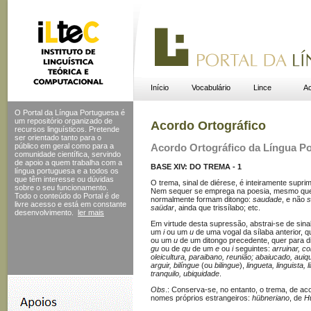
Início
Vocabulário
Lince
Ac
O Portal da Língua Portuguesa é
um repositório organizado de
Acordo Ortográfico
recursos linguísticos. Pretende
ser orientado tanto para o
público em geral como para a
Acordo Ortográfico da Língua P
comunidade científica, servindo
de apoio a quem trabalha com a
BASE XIV: DO TREMA - 1
língua portuguesa e a todos os
que têm interesse ou dúvidas
O trema, sinal de diérese, é inteiramente sup
sobre o seu funcionamento.
Nem sequer se emprega na poesia, mesmo que
Todo o conteúdo do Portal
é de
normalmente formam ditongo:
saudade
, e não
s
livre acesso e está em constante
saüdar
, ainda que trissílabo; etc.
desenvolvimento.
ler mais
Em virtude desta supressão, abstrai-se de sinal 
um
i
ou um
u
de uma vogal da sílaba anterior, q
ou um
u
de um ditongo precedente, quer para dis
gu
ou de
qu
de um
e
ou
i
seguintes:
arruinar, co
oleicultura, paraibano, reunião; abaiucado, auiqu
arguir, bilíngue
(ou
bilingue
),
lingueta, linguista,
tranquilo, ubiquidade
.
Obs
.: Conserva-se, no entanto, o trema, de ac
nomes próprios estrangeiros:
hübneriano
, de
Hü