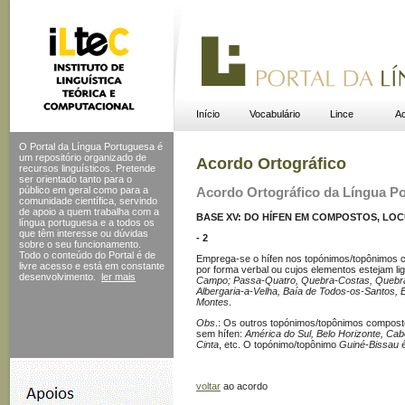
Início
Vocabulário
Lince
Ac
O Portal da Língua Portuguesa é
um repositório organizado de
Acordo Ortográfico
recursos linguísticos. Pretende
ser orientado tanto para o
público em geral como para a
Acordo Ortográfico da Língua P
comunidade científica, servindo
de apoio a quem trabalha com a
BASE XV: DO HÍFEN EM COMPOSTOS, L
língua portuguesa e a todos os
que têm interesse ou dúvidas
- 2
sobre o seu funcionamento.
Todo o conteúdo do Portal
é de
Emprega-se o hífen nos topónimos/topônimos c
livre acesso e está em constante
por forma verbal ou cujos elementos estejam li
desenvolvimento.
ler mais
Campo; Passa-Quatro, Quebra-Costas, Quebra-
Albergaria-a-Velha, Baía de Todos-os-Santos,
Montes
.
Obs
.: Os outros topónimos/topônimos compos
sem hífen:
América do Sul, Belo Horizonte, Ca
Cinta
, etc. O topónimo/topônimo
Guiné-Bissau
é
voltar
ao acordo