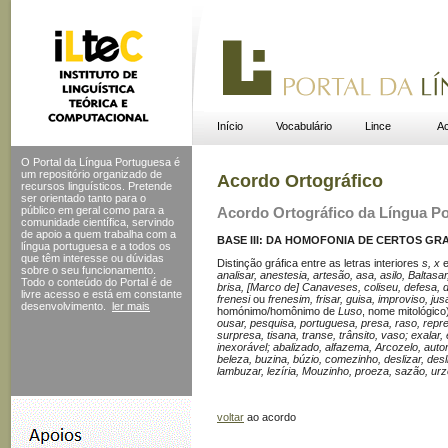
Início
Vocabulário
Lince
Ac
O Portal da Língua Portuguesa é
um repositório organizado de
Acordo Ortográfico
recursos linguísticos. Pretende
ser orientado tanto para o
público em geral como para a
Acordo Ortográfico da Língua P
comunidade científica, servindo
de apoio a quem trabalha com a
BASE III: DA HOMOFONIA DE CERTOS GR
língua portuguesa e a todos os
que têm interesse ou dúvidas
Distinção gráfica entre as letras interiores
s, x
sobre o seu funcionamento.
analisar, anestesia, artesão, asa, asilo, Baltasar
Todo o conteúdo do Portal
é de
brisa, [Marco de] Canaveses, coliseu, defesa,
livre acesso e está em constante
frenesi
ou
frenesim, frisar, guisa, improviso, jus
desenvolvimento.
ler mais
homónimo/ho­mônimo de
Luso
, nome mitológico
ousar, pesquisa, portuguesa, presa, raso, rep
surpresa, tisana, transe, trânsito, vaso; exalar,
inexorável; abalizado, alfazema, Arcozelo, autor
beleza, buzina, búzio, comezinho, deslizar, desliz
lambuzar, lezíria, Mouzinho, proeza, sazão, urz
voltar
ao acordo