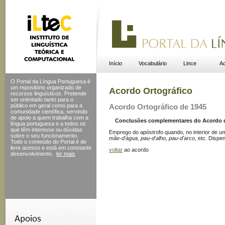
Início
Vocabulário
Lince
Ac
O Portal da Língua Portuguesa é
um repositório organizado de
Acordo Ortográfico
recursos linguísticos. Pretende
ser orientado tanto para o
público em geral como para a
Acordo Ortográfico de 1945
comunidade científica, servindo
de apoio a quem trabalha com a
Conclusões complementares do Acordo de 
língua portuguesa e a todos os
que têm interesse ou dúvidas
Emprego do apóstrofo quando, no interior de um
sobre o seu funcionamento.
mãe-d'água, pau-d'alho, pau-d'arco
, etc. Dispe
Todo o conteúdo do Portal
é de
livre acesso e está em constante
voltar
ao acordo
desenvolvimento.
ler mais