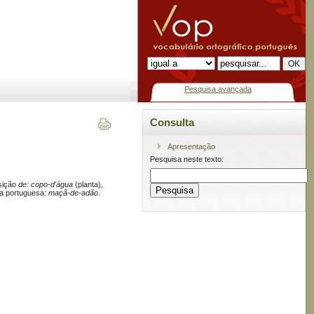
Pesquisa avançada
Consulta
Apresentação
Pesquisa neste texto:
sição
de: copo-d'água
(planta),
na portuguesa:
maçã-de-adão
.