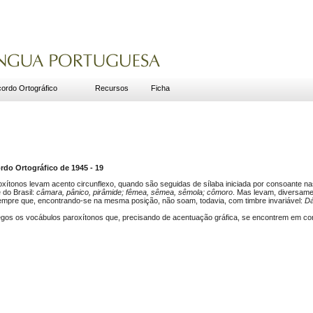
ordo Ortográfico
Recursos
Ficha
do Ortográfico de 1945 - 19
xítonos levam acento circunflexo, quando são seguidas de sílaba iniciada por consoante na
 do Brasil:
câmara, pânico, pirâmide; fêmea, sêmea, sêmola; cômoro
. Mas levam, diversame
sempre que, encontrando-se na mesma posição, não soam, todavia, com timbre invariável:
Dá
gos os vocábulos paroxítonos que, precisando de acentuação gráfica, se encontrem em con