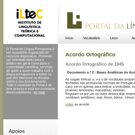
Início
Vocabulário
Lince
Ac
O Portal da Língua Portuguesa é
um repositório organizado de
Acordo Ortográfico
recursos linguísticos. Pretende
ser orientado tanto para o
público em geral como para a
Acordo Ortográfico de 1945
comunidade científica, servindo
de apoio a quem trabalha com a
Documento n.º 2 : Bases Analíticas do Acor
língua portuguesa e a todos os
que têm interesse ou dúvidas
As vogais tónicas
a
,
e
e
o
de vocábulos proparo
sobre o seu funcionamento.
fechadas nas pronúncias normais de Portugal e
Todo o conteúdo do Portal
é de
caso serve apenas para indicar a tonicidade, 
livre acesso e está em constante
proémio; fenómeno, macedónio, trinómio
.
desenvolvimento.
ler mais
Regulam-se por um ou outro destes dois empre
certâmen, tentâmen; mas Ámon, bónus, Vénus
.
voltar
ao acordo