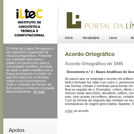
Início
Vocabulário
Lince
Ac
O Portal da Língua Portuguesa é
um repositório organizado de
Acordo Ortográfico
recursos linguísticos. Pretende
ser orientado tanto para o
público em geral como para a
Acordo Ortográfico de 1945
comunidade científica, servindo
de apoio a quem trabalha com a
Documento n.º 2 : Bases Analíticas do Acor
língua portuguesa e a todos os
que têm interesse ou dúvidas
Ao passo que se emprega o acento circunflex
sobre o seu funcionamento.
tónico fechado faz hiato com outro
e
, pertence
Todo o conteúdo do Portal
é de
nas formas verbais e nominais paroxítonas e
livre acesso e está em constante
final ou seguido de
s
. Exemplos:
crêem, dêem, 
desenvolvimento.
ler mais
mesmo modo
descrêem, desdêem, relêem, re
mas, sem acento circunflexo,
abençoo, condoo
Com as formas do segundo tipo nivelam-se na e
onomásticas de origem greco-latina:
Aqueloo, E
voltar
ao acordo