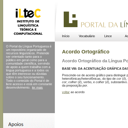
Início
Vocabulário
Lince
Ac
O Portal da Língua Portuguesa é
um repositório organizado de
Acordo Ortográfico
recursos linguísticos. Pretende
ser orientado tanto para o
público em geral como para a
Acordo Ortográfico da Língua P
comunidade científica, servindo
de apoio a quem trabalha com a
BASE VIII: DA ACENTUAÇÃO GRÁFICA DAS
língua portuguesa e a todos os
que têm interesse ou dúvidas
Prescinde-se de acento gráfico para distinguir
sobre o seu funcionamento.
heterofónicas/heterofônicas, do tipo de
cor
(
ô
),
Todo o conteúdo do Portal
é de
cor
;
colher
(
ê
), verbo, e
colher
(
é
), substantivo
livre acesso e está em constante
da preposição
por
.
desenvolvimento.
ler mais
voltar
ao acordo