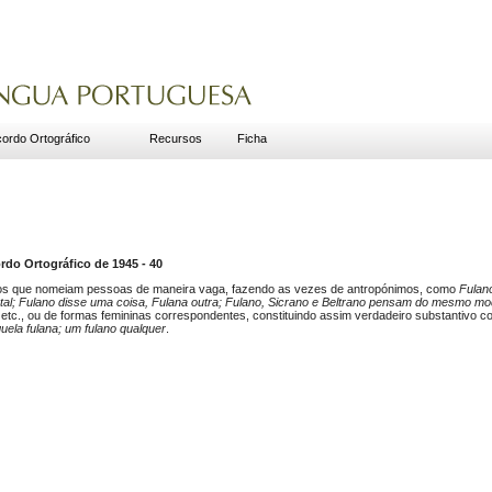
ordo Ortográfico
Recursos
Ficha
do Ortográfico de 1945 - 40
los que nomeiam pessoas de maneira vaga, fazendo as vezes de antropónimos, como
Fulano
e tal; Fulano disse uma coisa, Fulana outra; Fulano, Sicrano e Beltrano pensam do mesmo m
po, etc., ou de formas femininas correspondentes, constituindo assim verdadeiro substantivo
quela fulana; um fulano qualquer
.