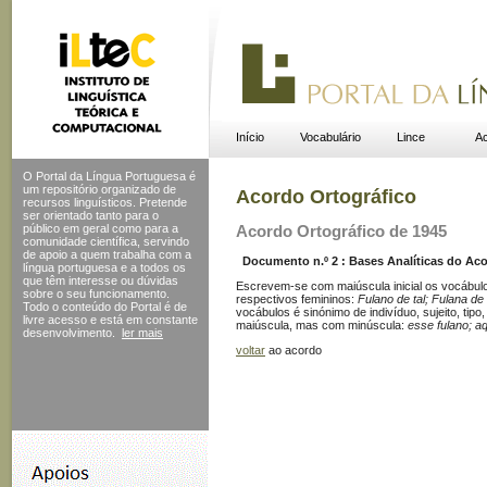
Início
Vocabulário
Lince
Ac
O Portal da Língua Portuguesa é
um repositório organizado de
Acordo Ortográfico
recursos linguísticos. Pretende
ser orientado tanto para o
público em geral como para a
Acordo Ortográfico de 1945
comunidade científica, servindo
de apoio a quem trabalha com a
Documento n.º 2 : Bases Analíticas do Acor
língua portuguesa e a todos os
que têm interesse ou dúvidas
Escrevem-se com maiúscula inicial os vocábu
sobre o seu funcionamento.
respectivos femininos:
Fulano de tal; Fulana d
Todo o conteúdo do Portal
é de
vocábulos é sinónimo de indivíduo, sujeito, ti
livre acesso e está em constante
maiúscula, mas com minúscula:
esse fulano; a
desenvolvimento.
ler mais
voltar
ao acordo