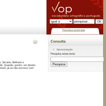
Pesquisa avançada
Consulta
Apresentação
Pesquisa neste texto:
, Sicrano, Beltrano
e
odo
. Quando, porém, um destes
 comum, já se não escreve com