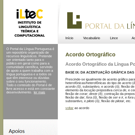
Início
Vocabulário
Lince
Ac
O Portal da Língua Portuguesa é
um repositório organizado de
Acordo Ortográfico
recursos linguísticos. Pretende
ser orientado tanto para o
público em geral como para a
Acordo Ortográfico da Língua P
comunidade científica, servindo
de apoio a quem trabalha com a
BASE IX: DA ACENTUAÇÃO GRÁFICA DAS 
língua portuguesa e a todos os
que têm interesse ou dúvidas
Prescinde-se igualmente de acento gráfico para
sobre o seu funcionamento.
heterofónicas/heterofônicas do tipo de
acerto
(
Todo o conteúdo do Portal
é de
acordo (ô)
, substantivo, e
acordo (ó)
, flexão d
livre acesso e está em constante
elemento da locução prepositiva
cerca de
, e
ce
desenvolvimento.
ler mais
flexão de
corar
;
deste (ê)
, contração da prepo
flexão de
dar
;
fora (ô)
, flexão de
ser
e
ir
, e
fora 
substantivo, e
piloto (ó)
, flexão de
pilotar
, etc.
voltar
ao acordo