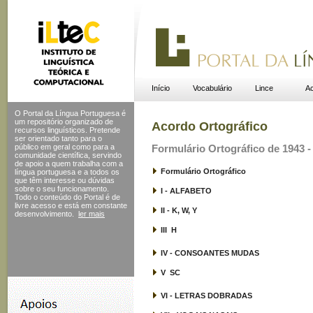
Início
Vocabulário
Lince
Ac
O Portal da Língua Portuguesa é
um repositório organizado de
Acordo Ortográfico
recursos linguísticos. Pretende
ser orientado tanto para o
público em geral como para a
Formulário Ortográfico de 1943 - 
comunidade científica, servindo
de apoio a quem trabalha com a
Formulário Ortográfico
língua portuguesa e a todos os
que têm interesse ou dúvidas
sobre o seu funcionamento.
I - ALFABETO
Todo o conteúdo do Portal
é de
livre acesso e está em constante
II - K, W, Y
desenvolvimento.
ler mais
III  H
IV - CONSOANTES MUDAS
V  SC
VI - LETRAS DOBRADAS