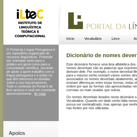
Início
Vocabulário
Lince
Ac
O Portal da Língua Portuguesa é
um repositório organizado de
Dicionário de nomes dever
recursos linguísticos. Pretende
ser orientado tanto para o
público em geral como para a
Este dicionário fornece uma lista alfabética d
comunidade científica, servindo
nomes deverbais são as palavras que exprime
de apoio a quem trabalha com a
derivam dele. Por exemplo, o nome deverbal
fi
língua portuguesa e a todos os
para o mesmo verbo existam vários nomes de
que têm interesse ou dúvidas
associados os nomes deverbais
abalamento
,
a
sobre o seu funcionamento.
existam diferenças entre estas formas, todas e
Todo o conteúdo do Portal
é de
ordem por que as formas são apresentadas nes
livre acesso e está em constante
corretas ou mais usadas que outras.
desenvolvimento.
ler mais
Os nomes deverbais listados neste dicionário 
Vocabulário. Quando um dado verbo falta nesta l
possa ser nominalizado, mas apenas que nenhu
nas fontes por nós utilizadas.