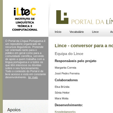
Início
Vocabulário
Lince
Ac
O Portal da Língua Portuguesa é
um repositório organizado de
Lince - conversor para a n
recursos linguísticos. Pretende
ser orientado tanto para o
público em geral como para a
Equipa do Lince
comunidade científica, servindo
de apoio a quem trabalha com a
Responsáveis pelo projeto
língua portuguesa e a todos os
que têm interesse ou dúvidas
Margarita Correia
sobre o seu funcionamento.
Todo o conteúdo do Portal
é de
José Pedro Ferreira
livre acesso e está em constante
desenvolvimento.
ler mais
Colaboradores
Elsa Brízida
Sónia Heitor
Mara Moita
Desenvolvimento:
Knowledgeworks