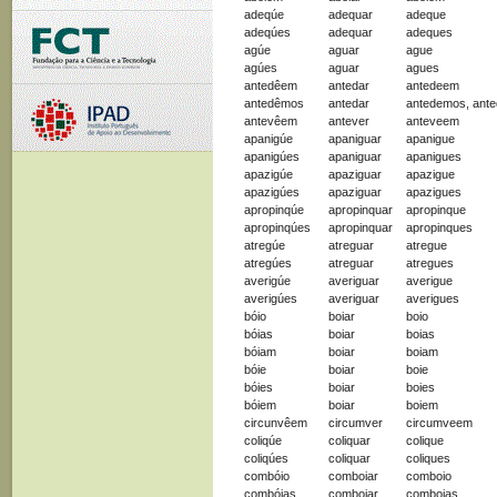
adeqúe
adequar
adeque
adeqúes
adequar
adeques
agúe
aguar
ague
agúes
aguar
agues
antedêem
antedar
antedeem
antedêmos
antedar
antedemos, ant
antevêem
antever
anteveem
apanigúe
apaniguar
apanigue
apanigúes
apaniguar
apanigues
apazigúe
apaziguar
apazigue
apazigúes
apaziguar
apazigues
apropinqúe
apropinquar
apropinque
apropinqúes
apropinquar
apropinques
atregúe
atreguar
atregue
atregúes
atreguar
atregues
averigúe
averiguar
averigue
averigúes
averiguar
averigues
bóio
boiar
boio
bóias
boiar
boias
bóiam
boiar
boiam
bóie
boiar
boie
bóies
boiar
boies
bóiem
boiar
boiem
circunvêem
circumver
circumveem
coliqúe
coliquar
colique
coliqúes
coliquar
coliques
combóio
comboiar
comboio
combóias
comboiar
comboias