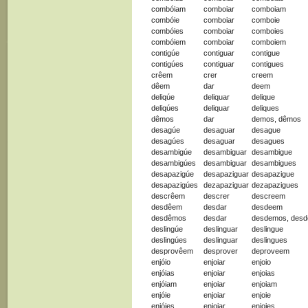
combóiam
comboiar
comboiam
combóie
comboiar
comboie
combóies
comboiar
comboies
combóiem
comboiar
comboiem
contigúe
contiguar
contigue
contigúes
contiguar
contigues
crêem
crer
creem
dêem
dar
deem
deliqúe
deliquar
delique
deliqúes
deliquar
deliques
dêmos
dar
demos, dêmos
desagúe
desaguar
desague
desagúes
desaguar
desagues
desambigúe
desambiguar
desambigue
desambigúes
desambiguar
desambigues
desapazigúe
desapaziguar
desapazigue
desapazigúes
dezapaziguar
dezapazigues
descrêem
descrer
descreem
desdêem
desdar
desdeem
desdêmos
desdar
desdemos, des
deslingúe
deslinguar
deslingue
deslingúes
deslinguar
deslingues
desprovêem
desprover
deproveem
enjóio
enjoiar
enjoio
enjóias
enjoiar
enjoias
enjóiam
enjoiar
enjoiam
enjóie
enjoiar
enjoie
enjóies
enjoiar
enjoies