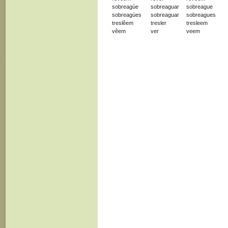
sobreagúe
sobreaguar
sobreague
sobreagúes
sobreaguar
sobreagues
treslêem
tresler
tresleem
vêem
ver
veem