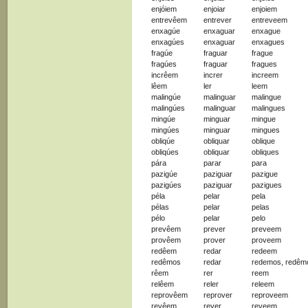
enjóiem
enjoiar
enjoiem
entrevêem
entrever
entreveem
enxagúe
enxaguar
enxague
enxagúes
enxaguar
enxagues
fragúe
fraguar
frague
fragúes
fraguar
fragues
incrêem
increr
increem
lêem
ler
leem
malingúe
malinguar
malingue
malingúes
malinguar
malingues
mingúe
minguar
mingue
mingúes
minguar
mingues
obliqúe
obliquar
oblique
obliqúes
obliquar
obliques
pára
parar
para
pazigúe
paziguar
pazigue
pazigúes
paziguar
pazigues
péla
pelar
pela
pélas
pelar
pelas
pélo
pelar
pelo
prevêem
prever
preveem
provêem
prover
proveem
redêem
redar
redeem
redêmos
redar
redemos, redêm
rêem
rer
reem
relêem
reler
releem
reprovêem
reprover
reproveem
revêem
rever
reveem