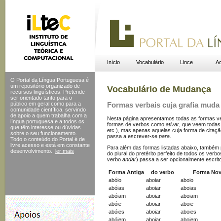
Início
Vocabulário
Lince
Ac
O Portal da Língua Portuguesa é
um repositório organizado de
Vocabulário de Mudança
recursos linguísticos. Pretende
ser orientado tanto para o
público em geral como para a
Formas verbais cuja grafia muda
comunidade científica, servindo
de apoio a quem trabalha com a
Nesta página apresentamos todas as formas verb
língua portuguesa e a todos os
formas de verbos como
ativar
, que veem todas
que têm interesse ou dúvidas
etc.), mas apenas aquelas cuja forma de cita
sobre o seu funcionamento.
passa a escrever-se
para
.
Todo o conteúdo do Portal
é de
livre acesso e está em constante
Para além das formas listadas abaixo, também 
desenvolvimento.
ler mais
do plural do pretérito perfeito de todos os ver
verbo
andar
) passa a ser opcionalmente escrit
Forma Antiga
do verbo
Forma No
abóio
aboiar
aboio
abóias
aboiar
aboias
abóiam
aboiar
aboiam
abóie
aboiar
aboie
abóies
aboiar
aboies
abóiem
aboiar
aboiem