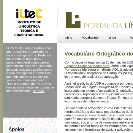
Início
Vocabulário
Lince
Ac
O Portal da Língua Portuguesa é
um repositório organizado de
Vocabulário Ortográfico d
recursos linguísticos. Pretende
ser orientado tanto para o
público em geral como para a
Com o depósito legal, no dia 13 de maio de 200
comunidade científica, servindo
Segundo Protocolo Modificativo
, entrou em vig
de apoio a quem trabalha com a
Portuguesa
(de agora em diante, AO), já adotado
língua portuguesa e a todos os
O Vocabulário Ortográfico do Português (VOP), c
que têm interesse ou dúvidas
instrumento de apoio à sua aplicação.
sobre o seu funcionamento.
A primeira edição do VOP é composta por cerc
Todo o conteúdo do Portal
é de
Vocabulário da Língua Portuguesa
de Rebelo Go
livre acesso e está em constante
integrando um extenso Vocabulário Onomástico 
desenvolvimento.
ler mais
Gentílicos e Topónimos e do Dicionário de Estr
variedade europeia da nossa língua. Em futuras
informações de outra natureza.
Um vocabulário ortográfico é uma lista extensa
morfossintática e das suas peculiaridades de 
para consulta através da Internet e como base p
poderão nele encontrar a flexão de todas as p
funcionais, sob a forma de remissões entre ent
lhe permite conter todas estas informações, c
ferramentas informáticas de apoio à aplicação d